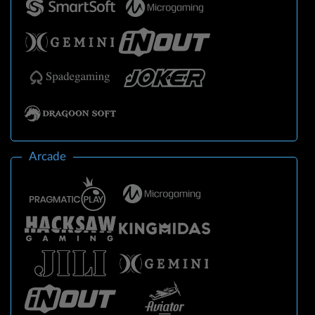
Arcade