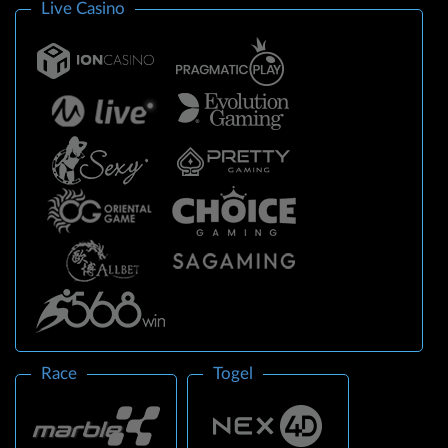
Live Casino
Race
Togel