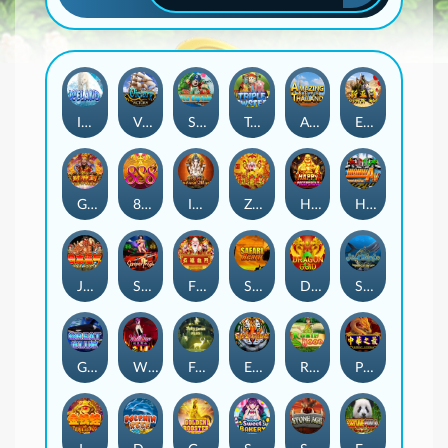
ICELAND
Victory
Sea Captain
Triple Twister
Amazing Thailand
Emperor Gate
God Of Wealth
888
India
Zhao Cai Jin Bao
Happy Prosperous
Highway King
JAPAN
Striper Night
FORTUNE
SAFARI Heat
Dragon Gold
Sea World
Great Blue
Wild Fox
Fairy Garden
Eyes of Fortune
Robin Hood
Panda