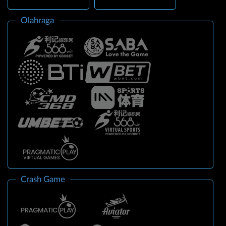
Olahraga
Crash Game