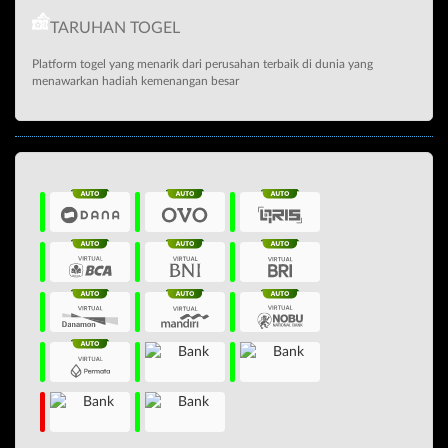
TARUHAN TOGEL
Platform togel yang menarik dari perusahan terbaik di dunia yang
menawarkan hadiah kemenangan besar