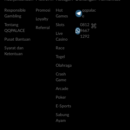
Responsible
Promosi
Hot
qqpalac
Gambling
Games
e
Loyalty
Tentang
Slots
0812
Referral
QQPALACE
9667
Live
1292
Pusat Bantuan
Casino
Syarat dan
Race
Ketentuan
Togel
Olahraga
Crash
Game
Arcade
Poker
E-Sports
Sabung
Ayam