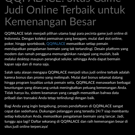
Judi Online Terbaik untuk
Kemenangan Besar
QQPALACE telah menjadi pilihan utama bagi para pecinta game judi online di
Indonesia. Dengan koleksi permainan yang beragam, mulai dari slot online,
poker, hingga sportsbook,
QQPALACE
memastikan setiap pemain
mendapatkan pengalaman bermain yang tak tertandingi. Desain platform yang
modern dan ramah pengguna memungkinkan navigasi yang mudah, baik
melalui desktop maupun perangkat seluler, sehingga Anda dapat bermain
kapan saja dan di mana saja.
Salah satu alasan mengapa QQPALACE menjadi situs judi online terbaik adalah
karena bonus dan promo yang melimpah. Mulai dari bonus selamat datang
hingga program loyalitas untuk pemain setia, QQPALACE menawarkan berbagai
keuntungan yang dirancang untuk meningkatkan peluang kemenangan Anda.
Tidak hanya itu, sistem keamanan yang canggih memastikan bahwa data
pribadi dan transaksi Anda tetap terlindungi dengan baik.
Bagi Anda yang ingin bergabung, proses pendaftaran di QQPALACE sangat
cepat dan sederhana. Dukungan pelanggan yang tersedia 24/7 siap membantu
setiap kebutuhan Anda, memastikan pengalaman bermain yang lancar. Jadi,
tunggu apa lagi? Daftar sekarang di QQPALACE dan raih kemenangan besar di
situs judi online terpercaya!