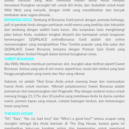
adalah bantuan yang akan membuat impian terliar Anda menjadi
kenyataan.Tuangkan secangkir teh untuk diri Anda, dan duduklah untuk kisah
Wild West yang menarik, dengan intrik yang mendebarkan dan banyak
tembakan akan segera dimulai.
BONANZA GOLD
Tambang di Bonanza Gold penuh dengan permata berharga,
jadi isi gerobak Anda dengan perhiasan multi-warna yang berkilau dan keluarlah
dari tambang dengan sedikit harta karun. Jika tumpukan batu menghalangi
jalan keluar Anda, nyalakan tongkat dinamit dan bersiaplah untuk longsoran
kemenangan! QQPALACE onlineBonanza Gold adalah slot online
menyenangkan yang menghadirkan Fitur Tumble populer yang kita sukai dari
QQPALACE Sweet Bonanza, bersama dengan Putaran Spin Gratis yang
menampilkan Simbol Pengali dalam bentuk bongkahan emas.
SWEET BONANZA
Jika Willy Wonka membuat permainan slot, mungkin akan terlihat seperti Sweet
Bonanza. Semua yang ada di sini manis seperti kue, mulai dari simbol yang lezat
hingga penghasilan yang manis dan fitur yang nikmat.
Selamat, ini adalah Tiket Emas Anda untuk menang besar dan memuaskan
hasrat Anda untuk manisan. Nikmati perjalananmu! Sweet Bonanza adalah
permainan slot menyenangkan dari Pragmatic Play dengan potensi mulus untuk
menang hingga 21,175x dan 20 payline yang membawa Anda ke dunia camilan
manis, permen kapas yang empuk, cokelat batangan lembut, dan kemenangan
besar yang lezat.
THE DOG HOUSE
“Sit”, “Stay”, “No, no, bad boy!” dan “Who’s a good boy?” semua ucapan yang
mungkin teringat jika Anda bermain di The Dog House, karena game ini
memberikan kelucuan karakter anjing dan kesempatan untuk mendapat