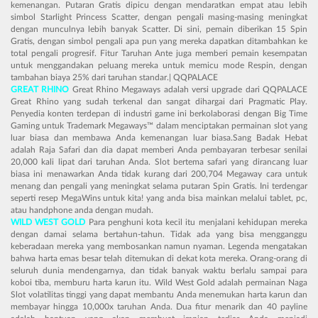
kemenangan. Putaran Gratis dipicu dengan mendaratkan empat atau lebih
simbol Starlight Princess Scatter, dengan pengali masing-masing meningkat
dengan munculnya lebih banyak Scatter. Di sini, pemain diberikan 15 Spin
Gratis, dengan simbol pengali apa pun yang mereka dapatkan ditambahkan ke
total pengali progresif. Fitur Taruhan Ante juga memberi pemain kesempatan
untuk menggandakan peluang mereka untuk memicu mode Respin, dengan
tambahan biaya 25% dari taruhan standar.| QQPALACE
GREAT RHINO
Great Rhino Megaways adalah versi upgrade dari QQPALACE
Great Rhino yang sudah terkenal dan sangat dihargai dari Pragmatic Play.
Penyedia konten terdepan di industri game ini berkolaborasi dengan Big Time
Gaming untuk Trademark Megaways™ dalam menciptakan permainan slot yang
luar biasa dan membawa Anda kemenangan luar biasa.Sang Badak Hebat
adalah Raja Safari dan dia dapat memberi Anda pembayaran terbesar senilai
20,000 kali lipat dari taruhan Anda. Slot bertema safari yang dirancang luar
biasa ini menawarkan Anda tidak kurang dari 200,704 Megaway cara untuk
menang dan pengali yang meningkat selama putaran Spin Gratis. Ini terdengar
seperti resep MegaWins untuk kita! yang anda bisa mainkan melalui tablet, pc,
atau handphone anda dengan mudah.
WILD WEST GOLD
Para penghuni kota kecil itu menjalani kehidupan mereka
dengan damai selama bertahun-tahun. Tidak ada yang bisa mengganggu
keberadaan mereka yang membosankan namun nyaman. Legenda mengatakan
bahwa harta emas besar telah ditemukan di dekat kota mereka. Orang-orang di
seluruh dunia mendengarnya, dan tidak banyak waktu berlalu sampai para
koboi tiba, memburu harta karun itu. Wild West Gold adalah permainan Naga
Slot volatilitas tinggi yang dapat membantu Anda menemukan harta karun dan
membayar hingga 10,000x taruhan Anda. Dua fitur menarik dan 40 payline