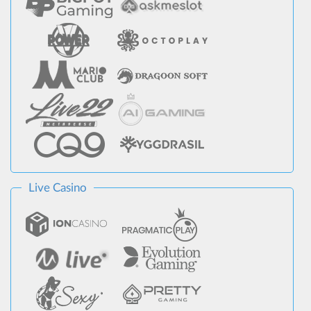
Live Casino