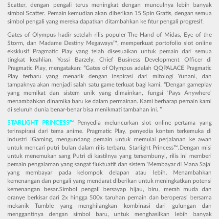
Scatter, dengan pengali terus meningkat dengan munculnya lebih banyak
simbol Scatter. Pemain kemudian akan diberikan 15 Spin Gratis, dengan semua
simbol pengali yang mereka dapatkan ditambahkan ke fitur pengali progresif.
Gates of Olympus hadir setelah rilis populer The Hand of Midas, Eye of the
Storm, dan Madame Destiny Megaways™, memperkuat portofolio slot online
eksklusif Pragmatic Play yang telah disesuaikan untuk pemain dari semua
tingkat keahlian. Yossi Barzely, Chief Business Development Officer di
Pragmatic Play, mengatakan: “Gates of Olympus adalah QQPALACE Pragmatic
Play terbaru yang menarik dengan inspirasi dari mitologi Yunani, dan
tampaknya akan menjadi salah satu game terkuat bagi kami. “Dengan gameplay
yang memikat dan sistem unik yang dimainkan, fungsi ‘Pays Anywhere’
menambahkan dinamika baru ke dalam permainan. Kami berharap pemain kami
di seluruh dunia benar-benar bisa menikmati tambahan ini. ”
STARLIGHT PRINCESS™
Penyedia meluncurkan slot online pertama yang
terinspirasi dari tema anime. Pragmatic Play, penyedia konten terkemuka di
industri iGaming, mengundang pemain untuk memulai perjalanan ke awan
untuk mencari putri bulan dalam rilis terbaru, Starlight Princess™.Dengan misi
untuk menemukan sang Putri di kastilnya yang tersembunyi, rilis ini memberi
pemain pengalaman yang sangat fluktuatif dan sistem ‘Membayar di Mana Saja’
yang membayar pada kelompok delapan atau lebih. Menambahkan
kemenangan dan pengali yang mendarat diberikan untuk meningkatkan potensi
kemenangan besar.Simbol pengali bersayap hijau, biru, merah muda dan
oranye berkisar dari 2x hingga 500x taruhan pemain dan beroperasi bersama
mekanik Tumble yang menghilangkan kombinasi dari gulungan dan
menggantinya dengan simbol baru, untuk menghasilkan lebih banyak