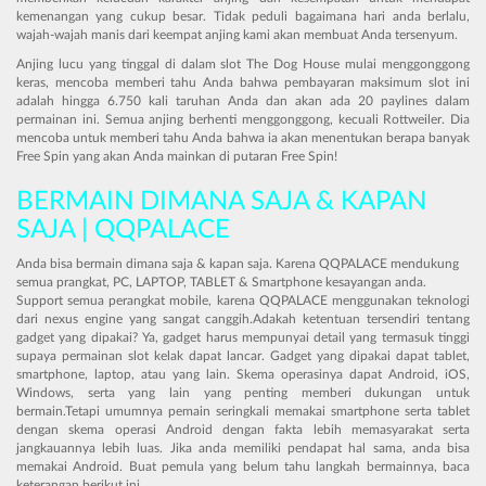
kemenangan yang cukup besar. Tidak peduli bagaimana hari anda berlalu,
wajah-wajah manis dari keempat anjing kami akan membuat Anda tersenyum.
Anjing lucu yang tinggal di dalam slot The Dog House mulai menggonggong
keras, mencoba memberi tahu Anda bahwa pembayaran maksimum slot ini
adalah hingga 6.750 kali taruhan Anda dan akan ada 20 paylines dalam
permainan ini. Semua anjing berhenti menggonggong, kecuali Rottweiler. Dia
mencoba untuk memberi tahu Anda bahwa ia akan menentukan berapa banyak
Free Spin yang akan Anda mainkan di putaran Free Spin!
BERMAIN DIMANA SAJA & KAPAN
SAJA | QQPALACE
Anda bisa bermain dimana saja & kapan saja. Karena QQPALACE mendukung
semua prangkat, PC, LAPTOP, TABLET & Smartphone kesayangan anda.
Support semua perangkat mobile, karena QQPALACE menggunakan teknologi
dari nexus engine yang sangat canggih.Adakah ketentuan tersendiri tentang
gadget yang dipakai? Ya, gadget harus mempunyai detail yang termasuk tinggi
supaya permainan slot kelak dapat lancar. Gadget yang dipakai dapat tablet,
smartphone, laptop, atau yang lain. Skema operasinya dapat Android, iOS,
Windows, serta yang lain yang penting memberi dukungan untuk
bermain.Tetapi umumnya pemain seringkali memakai smartphone serta tablet
dengan skema operasi Android dengan fakta lebih memasyarakat serta
jangkauannya lebih luas. Jika anda memiliki pendapat hal sama, anda bisa
memakai Android. Buat pemula yang belum tahu langkah bermainnya, baca
keterangan berikut ini.