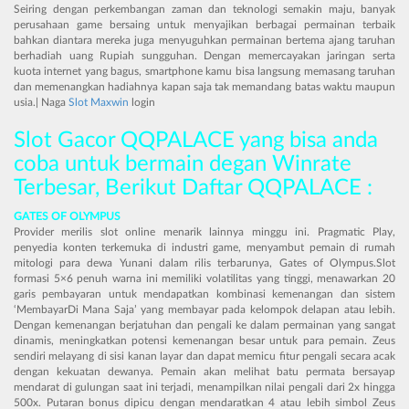
Seiring dengan perkembangan zaman dan teknologi semakin maju, banyak
perusahaan game bersaing untuk menyajikan berbagai permainan terbaik
bahkan diantara mereka juga menyuguhkan permainan bertema ajang taruhan
berhadiah uang Rupiah sungguhan. Dengan memercayakan jaringan serta
kuota internet yang bagus, smartphone kamu bisa langsung memasang taruhan
dan memenangkan hadiahnya kapan saja tak memandang batas waktu maupun
usia.| Naga
Slot Maxwin
login
Slot Gacor QQPALACE yang bisa anda
coba untuk bermain degan Winrate
Terbesar, Berikut Daftar QQPALACE :
GATES OF OLYMPUS
Provider merilis slot online menarik lainnya minggu ini. Pragmatic Play,
penyedia konten terkemuka di industri game, menyambut pemain di rumah
mitologi para dewa Yunani dalam rilis terbarunya, Gates of Olympus.Slot
formasi 5×6 penuh warna ini memiliki volatilitas yang tinggi, menawarkan 20
garis pembayaran untuk mendapatkan kombinasi kemenangan dan sistem
‘MembayarDi Mana Saja’ yang membayar pada kelompok delapan atau lebih.
Dengan kemenangan berjatuhan dan pengali ke dalam permainan yang sangat
dinamis, meningkatkan potensi kemenangan besar untuk para pemain. Zeus
sendiri melayang di sisi kanan layar dan dapat memicu fitur pengali secara acak
dengan kekuatan dewanya. Pemain akan melihat batu permata bersayap
mendarat di gulungan saat ini terjadi, menampilkan nilai pengali dari 2x hingga
500x. Putaran bonus dipicu dengan mendaratkan 4 atau lebih simbol Zeus