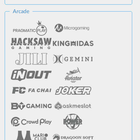
Arcade