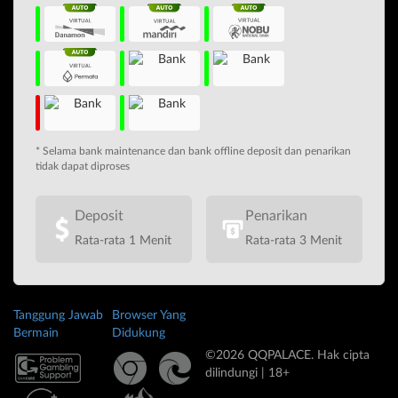
* Selama bank maintenance dan bank offline deposit dan penarikan
tidak dapat diproses
Deposit
Penarikan
Rata-rata 1 Menit
Rata-rata 3 Menit
Tanggung Jawab
Browser Yang
Bermain
Didukung
©2026 QQPALACE. Hak cipta
dilindungi | 18+