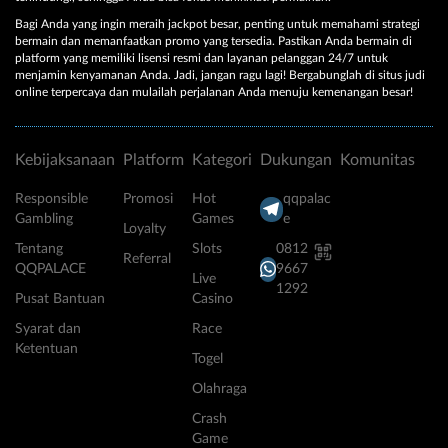
Bagi Anda yang ingin meraih jackpot besar, penting untuk memahami strategi
bermain dan memanfaatkan promo yang tersedia. Pastikan Anda bermain di
platform yang memiliki lisensi resmi dan layanan pelanggan 24/7 untuk
menjamin kenyamanan Anda. Jadi, jangan ragu lagi! Bergabunglah di situs judi
online terpercaya dan mulailah perjalanan Anda menuju kemenangan besar!
Kebijaksanaan
Platform
Kategori
Dukungan
Komunitas
Responsible
Promosi
Hot
qqpalac
Gambling
Games
e
Loyalty
Tentang
Slots
0812
Referral
QQPALACE
9667
Live
1292
Pusat Bantuan
Casino
Syarat dan
Race
Ketentuan
Togel
Olahraga
Crash
Game