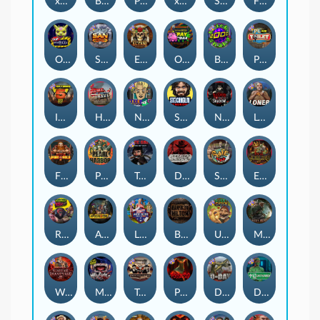
xWays Hoarder 2
Blood & Shadow
Punk Rocker 2
xWays Hoarder xSplit
Serial
Flight Mode
Outsourced
San Quentin xWays
El Pasa Gunfight xNudge
Outsourced: Payday
Brick Snake 2000
Punk Toilet
Infectious 5 xWays
Home of the Brave
Nine To Five
Stockholm Syndrome
Nexus Blood & Shadow
Loner
Fire In The Hole xBomb
Pearl Harbor
True Grit Redemption
Dead, Dead, or Deader
Skate or Die
Evil Goblins xBomb
Roadkill
Apocalypse Super xNudge
Land of the Free
Bangkok Hilton
Ugliest Catch
Misery Mining
Warrior Graveyard xNudge
Munchies
Tombstone No Mercy
Possessed
D Day
Disturbed