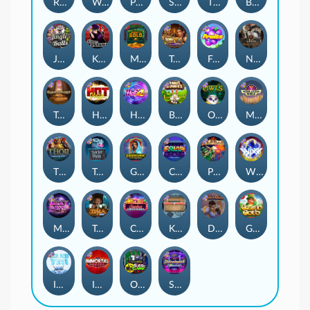
Remember Gulag
Walk of Shame
Poison Eve
Space Donkey
The Rave
Book Of Shadows
Jingle Balls
Karen Maneater
Monkey's Gold xPays
Tomb of Nefertiti
Fruits
Nexus Tombstone RIP
Tomb of Akhenaten
Hot Nudge
Hot 4 Cash
Bonus Bunnies
Owls
Manhattan Goes Wild
Thor: Hammer Time
Tractor Beam
Golden Genie And The Walking Wilds
Coins of Fortune
Pixies vs Pirates
WiXX
Milky Ways
Tesla Jolt
Casino Win Spin
Kitchen Drama: Sushi Mania
Dungeon Quest
Gaelic Gold
Ice Ice Yeti
Immortal Fruits
Outsourced: Slash Game
Starstruck