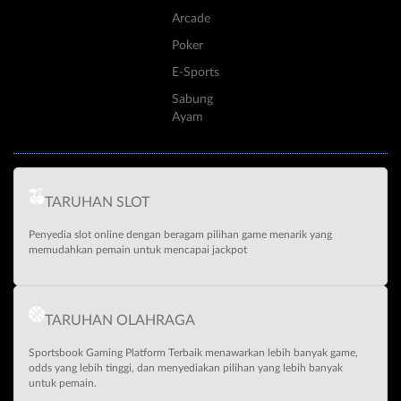
Arcade
Poker
E-Sports
Sabung
Ayam
TARUHAN SLOT
Penyedia slot online dengan beragam pilihan game menarik yang
memudahkan pemain untuk mencapai jackpot
TARUHAN OLAHRAGA
Sportsbook Gaming Platform Terbaik menawarkan lebih banyak game,
odds yang lebih tinggi, dan menyediakan pilihan yang lebih banyak
untuk pemain.