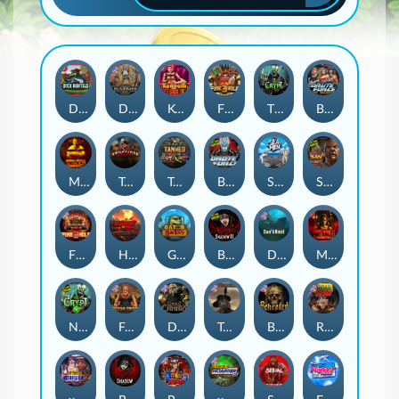
Duck Hunters
Deadwood R.I.P
Kenneth Must Die
Fire in the Hole 3
The Crypt
Brute Force: Alien Onslaught
Mental
Tombstone Slaughter
Tanked
Brute Force
Seamen
San Quentin 2: Death Row
Fire in the Hole 2
Highway to Hell
Gator Hunters
Blood & Shadow 2
Das xBoot
Mental 2
Nexus The Crypt
Folsom Prison
Dead Canary
Tombstone RIP
Beheaded
Road Rage