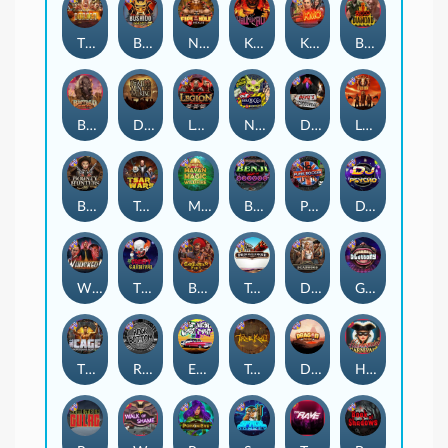
The Border
Bushido Way xNudge
Nexus Fire In The Hole xBomb
Kill Em All
Kiss My Chainsaw
Blood Diamond
Buffalo Hunter
Dead Men Walking
Legion X
Nexus Outsourced
Devil's Crossroad
Little Bighorn
Bounty Hunters xNudge®
Tsar Wars
Mayan Magic Wildfire
Benji Killed in Vegas
Punk Rocker
DJ Psycho
Whacked
The Creepy Carnival
Barbarian Fury
Tombstone
Deadwood xNudge
Gluttony
The Cage
Rock Bottom
East Coast Vs West Coast
True kult
Dragon Tribe
Harlequin Carnival