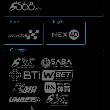
Race
Togel
Olahraga