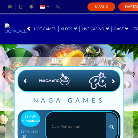
MASUK
DAFTA
IDR
12,738,644,
HOT GAMES
SLOTS
LIVE CASINO
RACE
T
NAGA GAMES
SEMUA
PERMAINAN
TOP
SLOTS
20