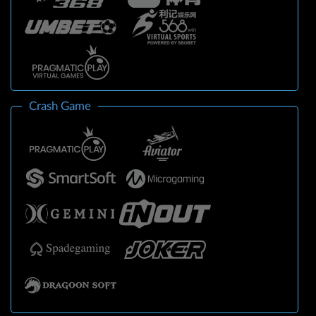
Crash Game