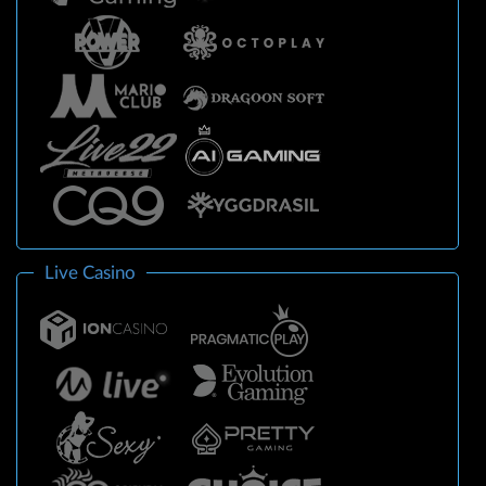
Live Casino