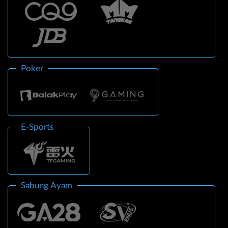
Poker
E-Sports
Sabung Ayam