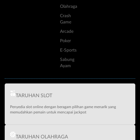
Olahraga
Crash
Game
Arcade
Poker
E-Sports
Sabung
Ayam
TARUHAN SLOT
Penyedia slot online dengan beragam pilihan game menarik yang
memudahkan pemain untuk mencapai jackpot
TARUHAN OLAHRAGA