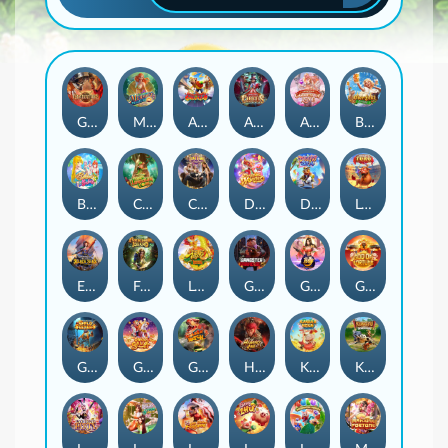
Gladiators
Mermaid's Treasure
Adventures Of Caramelo
Amazing Circus
Aphrodite - Goddess of Love
Bierfest Delight
Bikini Babes
Chasing Leprechaun Coins
Countdown to Fortune
Dragon Wonder
Ducky Spin
Legendary El Toro
Empress of the Black Seas
Forbidden Island
Longevity dragon(Fulong)
Gangster's Paradise
Gates Of Kunlun
God of Fortune
Gold Seekers
Golden Gallop
Golden Hatch
Heavenly Sage
Kawaii Neko
Kung Fu Warrior