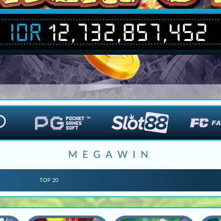
IDR
12,732,857,452
MEGAWIN
TOP 20