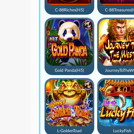
C-88Riches(H5)
C-88Treasures(
Gold Panda(H5)
JourneyToTheW
L-GoldenToad
LuckyFish