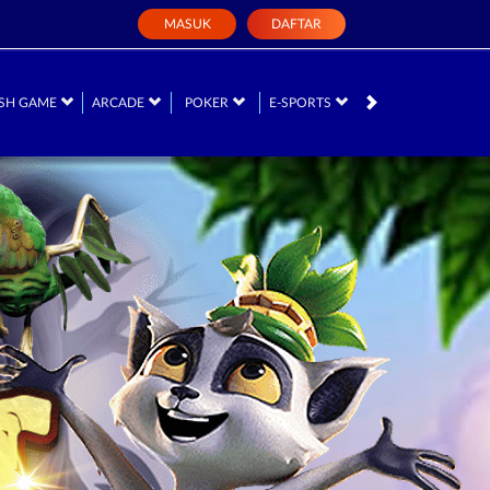
MASUK
DAFTAR
SH GAME
ARCADE
POKER
E-SPORTS
SABUNG AYAM