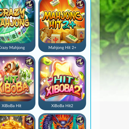
Crazy Mahjong
Mahjong Hit 2+
XiBoBa Hit
XiBoBa Hit2