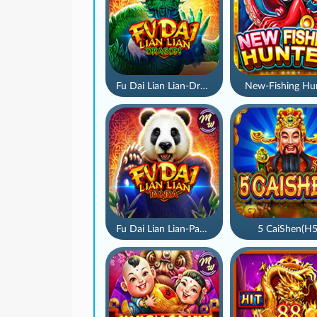
Fu Dai Lian Lian-Dragon
New-Fishing Hu
Fu Dai Lian Lian-Panda
5 CaiShen(H5