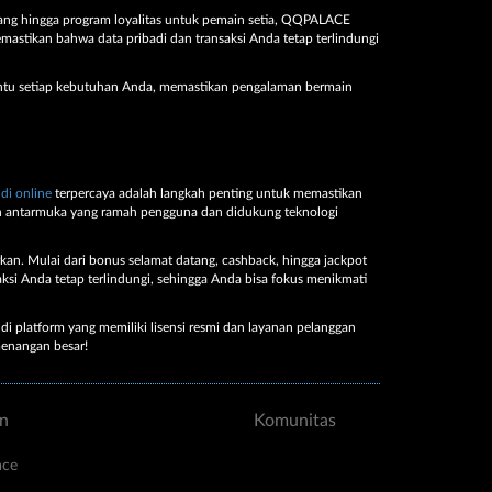
tang hingga program loyalitas untuk pemain setia, QQPALACE
stikan bahwa data pribadi dan transaksi Anda tetap terlindungi
antu setiap kebutuhan Anda, memastikan pengalaman bermain
udi online
terpercaya adalah langkah penting untuk memastikan
gan antarmuka yang ramah pengguna dan didukung teknologi
kan. Mulai dari bonus selamat datang, cashback, hingga jackpot
ksi Anda tetap terlindungi, sehingga Anda bisa fokus menikmati
i platform yang memiliki lisensi resmi dan layanan pelanggan
menangan besar!
n
Komunitas
ace