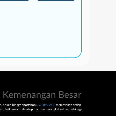
k Kemenangan Besar
e, poker, hingga sportsbook,
QQPALACE
memastikan setiap
, baik melalui desktop maupun perangkat seluler, sehingga