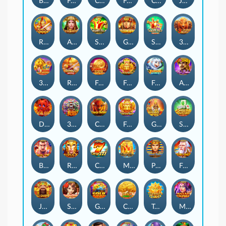
Boxing King Title Match
Fortune Gems 500
Clover Coins 3x3
Fortune Coins 2
Cash Coin
Jackpot Joker FEVER
ROMA X 10000
Aztec Priestess
Super Ace
Golden Empire
Super Ace Joker
3 Charge Buffalo
3 Coin Wild Horse
Roma X Deluxe
Fortune Coins
Fortune Gems 2
Fortune Monkey
Ali Baba
Devil Fire
3 LUCKY LION
Charge Buffalo
Fortune Gems
GOLDEN EMPIRE 2
SUPER MAHJONG
Boxing King
RomaX
Crazy777
Mega Ace
Pharaoh Treasure
Fengshen
Jili Caishen
Shanghai Beauty
Gold Rush
Coin Tree
Treasure Quest
Mayan Empire