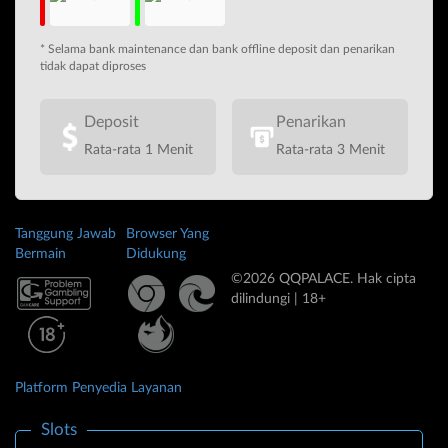
* Selama bank maintenance dan bank offline deposit dan penarikan
tidak dapat diproses
Deposit
Penarikan
Rata-rata 1 Menit
Rata-rata 3 Menit
Tanggung Jawab
Browser Yang
Bermain
Didukung
©2026 QQPALACE. Hak cipta
dilindungi | 18+
Platform Penyedia Layanan
Slots