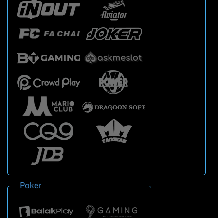
Poker