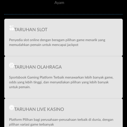
Ayam
TARUHAN SLOT
Penyedia slot online dengan beragam pilihan game menarik yang
memudahkan pemain untuk mencapai jackpot
TARUHAN OLAHRAGA
Sportsbook Gaming Platform Terbaik menawarkan lebih banyak game,
odds yang lebih tinggi, dan menyediakan pilihan yang lebih banyak
untuk pemain.
TARUHAN LIVE KASINO
Platform Pilihan bagi perusahaan-perusahaan terbaik di dunia, dengan
pilihan variasi game terbanyak