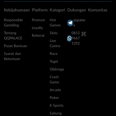
Kebijaksanaan
Platform
Kategori
Dukungan
Komunitas
Responsible
Promosi
Hot
qqpalac
Gambling
Games
e
Loyalty
Tentang
Slots
0812
Referral
QQPALACE
9667
Live
1292
Pusat Bantuan
Casino
Syarat dan
Race
Ketentuan
Togel
Olahraga
Crash
Game
Arcade
Poker
E-Sports
Sabung