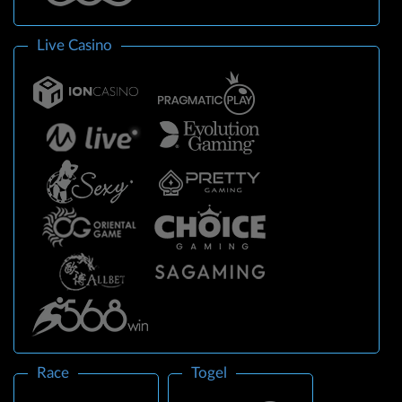
Live Casino
Race
Togel