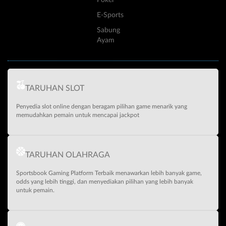
Poker
E-Sports
Sabung
Ayam
TARUHAN SLOT
Penyedia slot online dengan beragam pilihan game menarik yang
memudahkan pemain untuk mencapai jackpot
TARUHAN OLAHRAGA
Sportsbook Gaming Platform Terbaik menawarkan lebih banyak game,
odds yang lebih tinggi, dan menyediakan pilihan yang lebih banyak
untuk pemain.