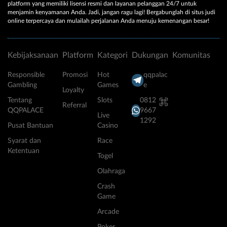
platform yang memiliki lisensi resmi dan layanan pelanggan 24/7 untuk
menjamin kenyamanan Anda. Jadi, jangan ragu lagi! Bergabunglah di situs judi
online terpercaya dan mulailah perjalanan Anda menuju kemenangan besar!
Kebijaksanaan
Platform
Kategori
Dukungan
Komunitas
Responsible
Promosi
Hot
qqpalac
Gambling
Games
e
Loyalty
Tentang
Slots
0812
Referral
QQPALACE
9667
Live
1292
Pusat Bantuan
Casino
Syarat dan
Race
Ketentuan
Togel
Olahraga
Crash
Game
Arcade