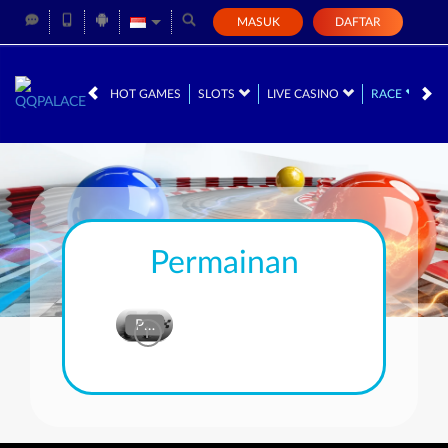
MASUK
DAFTAR
HOT GAMES
SLOTS
LIVE CASINO
RACE
T
Permainan
i