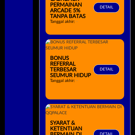
PERMAINAN
DETAIL
ARCADE 5%
TANPA BATAS
Tanggal akhir:
-
BONUS
REFERRAL
TERBESAR
DETAIL
SEUMUR HIDUP
Tanggal akhir:
-
SYARAT &
KETENTUAN
BERMAIN DI
DETAIL