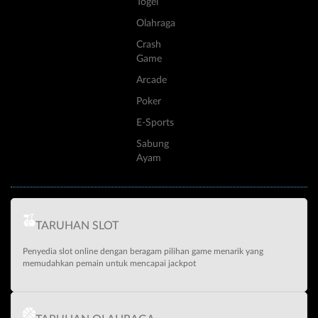
Togel
Olahraga
Crash
Game
Arcade
Poker
E-Sports
Sabung
Ayam
TARUHAN SLOT
Penyedia slot online dengan beragam pilihan game menarik yang
memudahkan pemain untuk mencapai jackpot