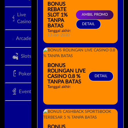
BONUS
REBATE
Live
SLOT 1%
AMBIL PROMO
TANPA
Casino
DETAIL
BATAS
Tanggal akhir:
13-Jan-2030
Arcade
Slots
BONUS
ROLINGAN LIVE
Poker
CASINO 0.8 %
DETAIL
TANPA BATAS
Tanggal akhir:
-
Event
BONUS