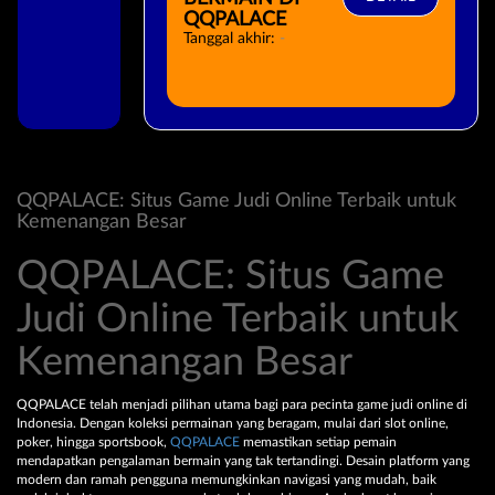
QQPALACE
Tanggal akhir:
-
QQPALACE: Situs Game Judi Online Terbaik untuk
Kemenangan Besar
QQPALACE: Situs Game
Judi Online Terbaik untuk
Kemenangan Besar
QQPALACE telah menjadi pilihan utama bagi para pecinta game judi online di
Indonesia. Dengan koleksi permainan yang beragam, mulai dari slot online,
poker, hingga sportsbook,
QQPALACE
memastikan setiap pemain
mendapatkan pengalaman bermain yang tak tertandingi. Desain platform yang
modern dan ramah pengguna memungkinkan navigasi yang mudah, baik