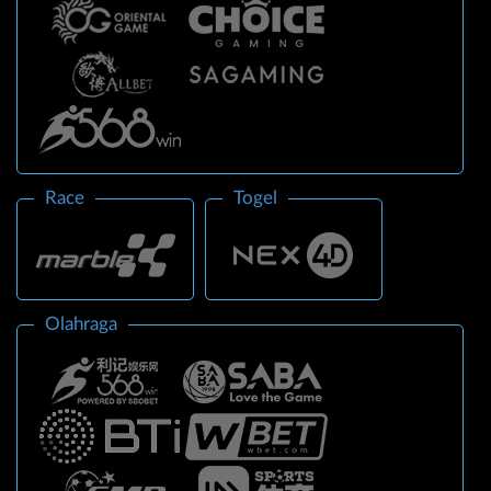
Race
Togel
Olahraga