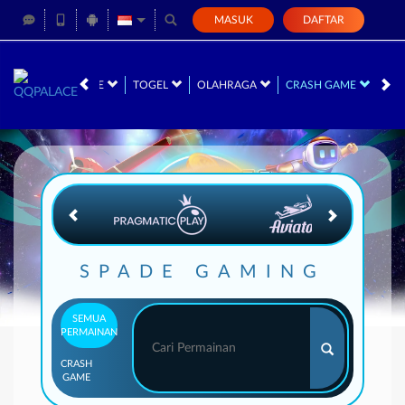
MASUK
DAFTAR
VE CASINO
RACE
TOGEL
OLAHRAGA
CRASH GAME
AR
SPADE GAMING
SEMUA
PERMAINAN
CRASH
GAME