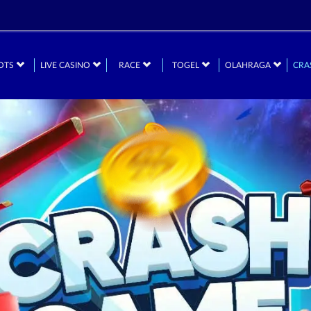
OTS
LIVE CASINO
RACE
TOGEL
OLAHRAGA
CRA