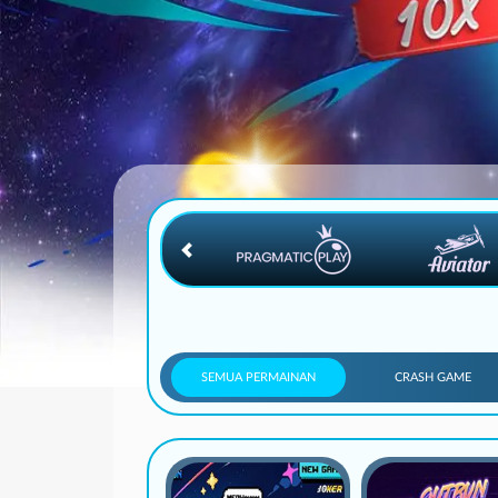
SEMUA PERMAINAN
CRASH GAME