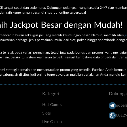
CE sangat cepat dan sederhana. Dukungan pelanggan yang tersedia 24/7 siap memb
an raih kemenangan besar di situs judi online terpercaya!
Raih Jackpot Besar dengan Mudah!
g mencari hiburan sekaligus peluang meraih keuntungan besar. Namun, memilih situs
j
awarkan berbagai jenis permainan, mulai dari slot, poker, hingga sportsbook, den
a terletak pada variasi permainan, tetapi juga pada bonus dan promosi yang menggiur
emain. Selain itu, sistem keamanan terbaik memastikan bahwa data pribadi dan transa
mi strategi bermain dan memanfaatkan promo yang tersedia. Pastikan Anda bermain d
ergabunglah di situs judi online terpercaya dan mulailah perjalanan Anda menuju ke
Kategori
Dukunga
Hot Games
qqpal
Slots
0812
Live Casino