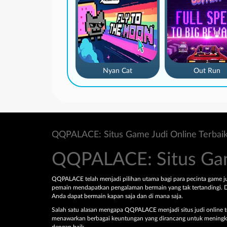
Nyan Cat
Out Run
QQPALACE: Situs Game Judi Online Terbai
QQPALACE: Situs Gam
QQPALACE telah menjadi pilihan utama bagi para pecinta game jud
pemain mendapatkan pengalaman bermain yang tak tertandingi. 
Anda dapat bermain kapan saja dan di mana saja.
Salah satu alasan mengapa QQPALACE menjadi situs judi online 
menawarkan berbagai keuntungan yang dirancang untuk meningkat
dengan baik.