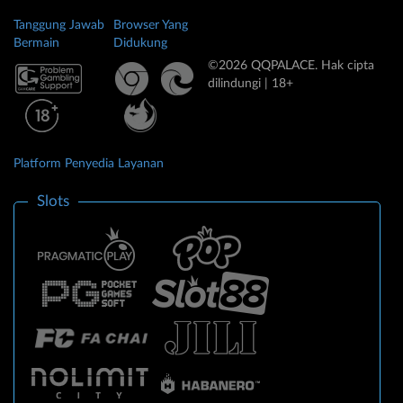
Tanggung Jawab
Browser Yang
Bermain
Didukung
©2026 QQPALACE. Hak cipta
dilindungi | 18+
Platform Penyedia Layanan
Slots