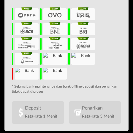
* Selama bank maintenance dan bank offline deposit dan penarikan
tidak dapat diproses
Deposit
Penarikan
Rata-rata 1 Menit
Rata-rata 3 Menit