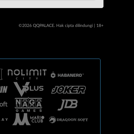
©2026 QQPALACE. Hak cipta dilindungi | 18+