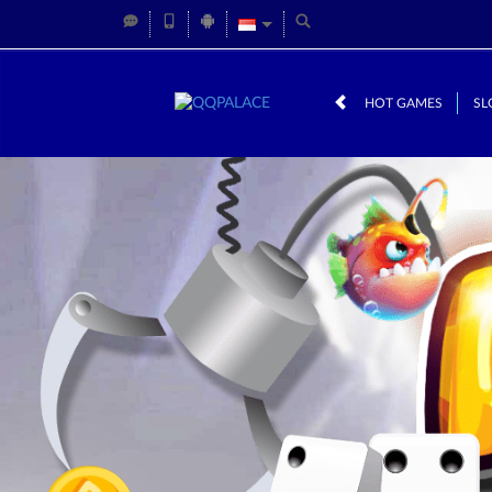
HOT GAMES
SL