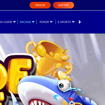
MASUK
DAFTAR
SH GAME
ARCADE
POKER
E-SPORTS
SABUNG AYAM