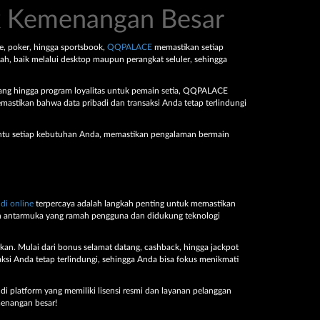
k Kemenangan Besar
e, poker, hingga sportsbook,
QQPALACE
memastikan setiap
, baik melalui desktop maupun perangkat seluler, sehingga
tang hingga program loyalitas untuk pemain setia, QQPALACE
stikan bahwa data pribadi dan transaksi Anda tetap terlindungi
antu setiap kebutuhan Anda, memastikan pengalaman bermain
udi online
terpercaya adalah langkah penting untuk memastikan
gan antarmuka yang ramah pengguna dan didukung teknologi
kan. Mulai dari bonus selamat datang, cashback, hingga jackpot
ksi Anda tetap terlindungi, sehingga Anda bisa fokus menikmati
i platform yang memiliki lisensi resmi dan layanan pelanggan
menangan besar!