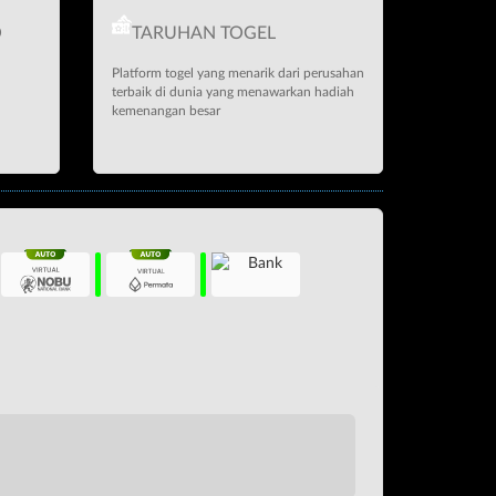
O
TARUHAN TOGEL
Platform togel yang menarik dari perusahan
terbaik di dunia yang menawarkan hadiah
kemenangan besar