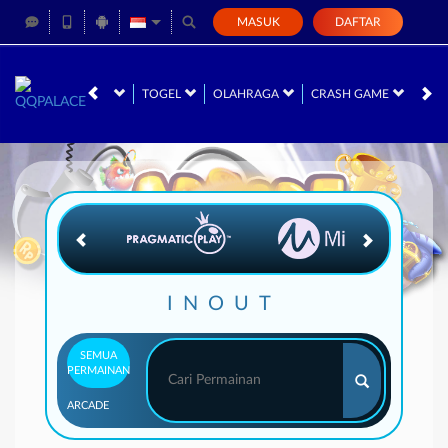
MASUK
DAFTAR
E CASINO
RACE
TOGEL
OLAHRAGA
CRASH GAME
ARC
INOUT
SEMUA
PERMAINAN
ARCADE