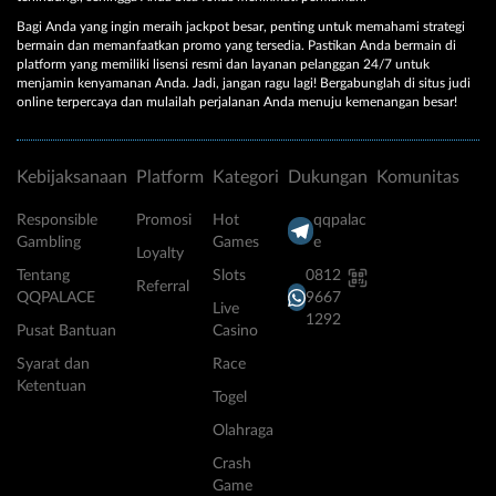
Bagi Anda yang ingin meraih jackpot besar, penting untuk memahami strategi
bermain dan memanfaatkan promo yang tersedia. Pastikan Anda bermain di
platform yang memiliki lisensi resmi dan layanan pelanggan 24/7 untuk
menjamin kenyamanan Anda. Jadi, jangan ragu lagi! Bergabunglah di situs judi
online terpercaya dan mulailah perjalanan Anda menuju kemenangan besar!
Kebijaksanaan
Platform
Kategori
Dukungan
Komunitas
Responsible
Promosi
Hot
qqpalac
Gambling
Games
e
Loyalty
Tentang
Slots
0812
Referral
QQPALACE
9667
Live
1292
Pusat Bantuan
Casino
Syarat dan
Race
Ketentuan
Togel
Olahraga
Crash
Game