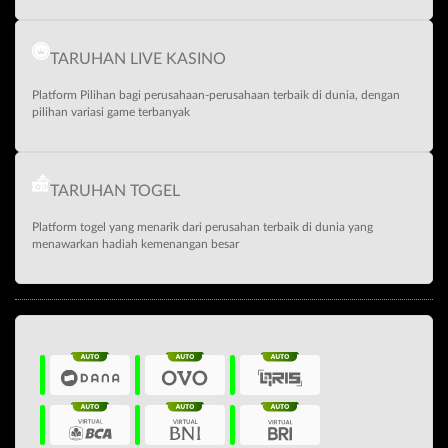
TARUHAN LIVE KASINO
Platform Pilihan bagi perusahaan-perusahaan terbaik di dunia, dengan
pilihan variasi game terbanyak
TARUHAN TOGEL
Platform togel yang menarik dari perusahan terbaik di dunia yang
menawarkan hadiah kemenangan besar