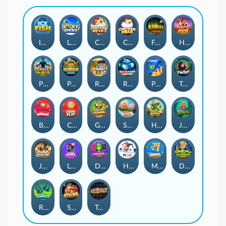
Ice Fish
Lucky Ducky
Chicken Road 2.0
Chicken Road
Forest Arrow
Hamster Run
Penalty Unlimited
Plinko Aztec
Rabbit Road
Rock Paper Scissors
Plinko 1000
Twist
Bubbles
Сoinflip
Goblin-tower
Sweet Keno
Hot-mines
Jogo Do Bicho
Joker Poker
Lucky mines
Double Online
Hilo Joker
Mines
Drop The Billionaire
Robo dice
Stairs
Triple