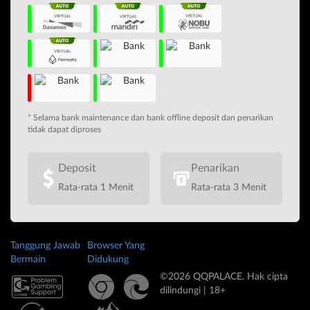
* Selama bank maintenance dan bank offline deposit dan penarikan
tidak dapat diproses
Deposit
Penarikan
Rata-rata 1 Menit
Rata-rata 3 Menit
Tanggung Jawab
Browser Yang
Bermain
Didukung
©2026 QQPALACE. Hak cipta
dilindungi | 18+